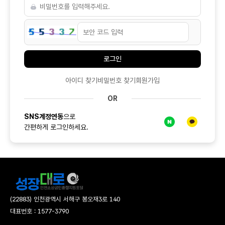
새
로
고
로그인
침
아이디 찾기
비밀번호 찾기
회원가입
OR
SNS계정연동
으로
네이버
카카오톡
간편하게 로그인하세요.
(22883) 인천광역시 서해구 봉오재3로 140
대표번호 : 1577-3790