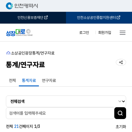
인천신용보증재단
인천소상공인종합지원센터
로그인
회원가입
홈
소상공인광장
통계/연구자료
공유
통계/연구자료
전체
통계자료
연구자료
게
검
시
물
전체
21
건
페이지 1/3
초기화
검