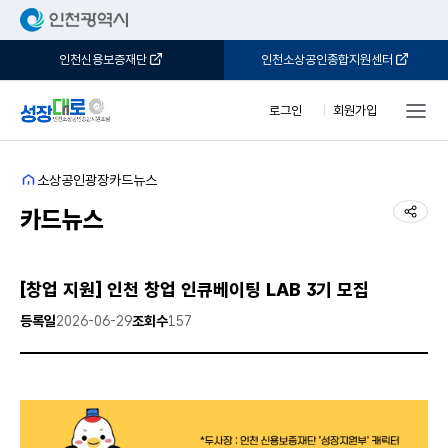
인천신용보증재단
인천소상공인종합지원센터
로그인
회원가입
홈
소상공인광장
카드뉴스
공유
카드뉴스
[창업 지원] 인천 창업 인큐베이팅 LAB 3기 모집
등록일
2026-06-29
조회수
157