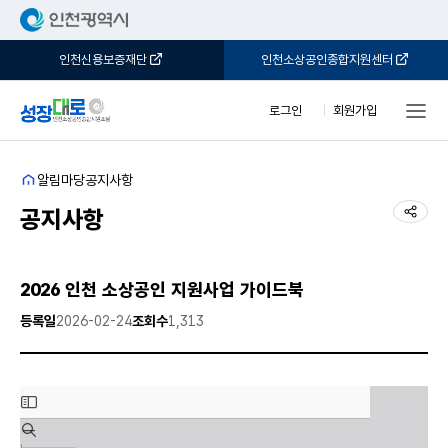
인천신용보증재단
인천소상공인종합지원센터
로그인
회원가입
홈
알림마당
공지사항
공유
공지사항
2026 인천 소상공인 지원사업 가이드북
등록일
2026-02-24
조회수
1,313