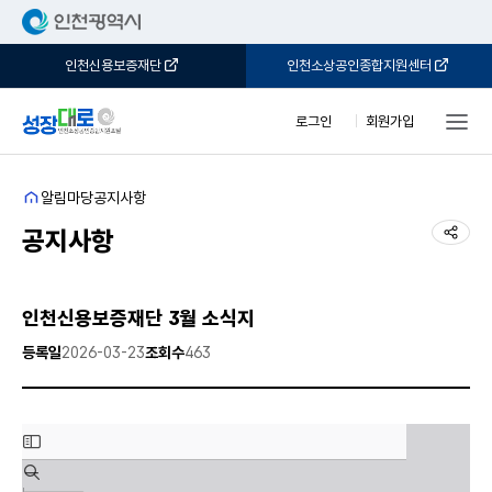
인천신용보증재단
인천소상공인종합지원센터
로그인
회원가입
홈
알림마당
공지사항
공유
공지사항
인천신용보증재단 3월 소식지
등록일
2026-03-23
조회수
463