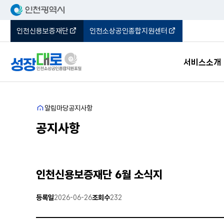
인천신용보증재단
인천소상공인종합지원센터
서비스소개
포털소개
홈
알림마당
공지사항
오시는길
공지사항
인천신용보증재단 6월 소식지
등록일
2026-06-26
조회수
232