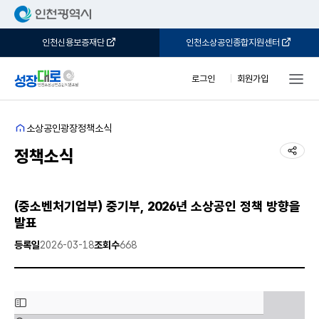
인천신용보증재단
인천소상공인종합지원센터
로그인
회원가입
홈
소상공인광장
정책소식
공유
정책소식
(중소벤처기업부) 중기부, 2026년 소상공인 정책 방향을
발표
등록일
2026-03-18
조회수
668