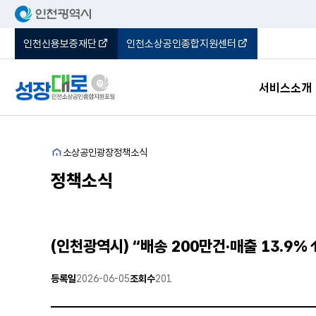
인천신용보증재단
인천소상공인종합지원센터
서비스소개
포털소개
홈
소상공인광장
정책소식
오시는길
정책소식
(인천광역시) “배송 200만건·매출 13.9
등록일
2026-06-05
조회수
201