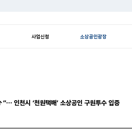
사업신청
소상공인광장
맞춤 사업 찾기
카드뉴스
공
온라인접수
정책소식
상
통계/연구자료
%↑”… 인천시 ‘천원택배’ 소상공인 구원투수 입증