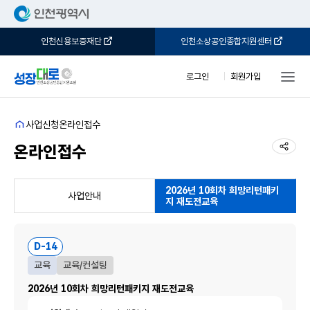
인천신용보증재단
인천소상공인종합지원센터
로그인
회원가입
홈
사업신청
온라인접수
공유
온라인접수
2026년 10회차 희망리턴패키
사업안내
지 재도전교육
D-14
교육
교육/컨설팅
2026년 10회차 희망리턴패키지 재도전교육